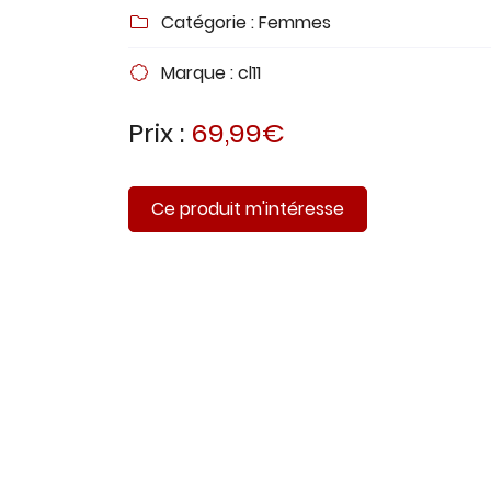
Recopier le code ci-contre

Catégorie :
Femmes

Rafraîchir le captcha

Marque :
cl11

En cochant cette case, vous consentez à recevoir nos proposi
Prix :
69,99€
commerciales à l'adresse email indiqué ci-dessus. Vous pouv
désinscrire à tout moment en utilisant
le formulaire de désinsc
Inscription
Ce produit m'intéresse