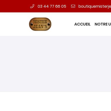
03 44 77 66 05
16 RUE ANTOINE LAVOISIER
60600 Fitz-James
03 44 77 66 05
ACCUEIL
NOTRE U
Adresse email de réception
