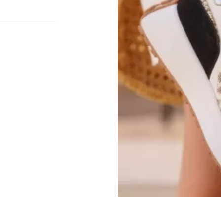
tions
ez vous
ription
.