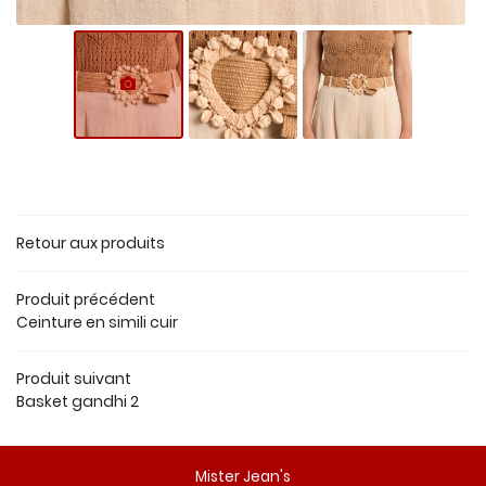
PRÊT À PORTER
Rejoignez-nous
URES & ACCESSOIRES
AVIS
ACTUALITÉS
Restez infor
Retour aux produits
CONTACT
Inscription Newsl
Produit précédent
Ceinture en simili cuir
Produit suivant
Basket gandhi 2
Mister Jean's