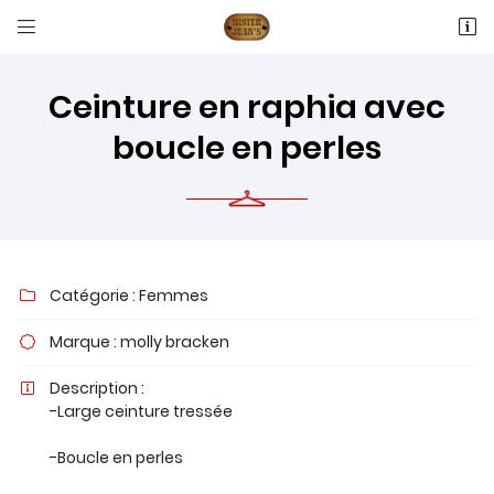


16 RUE ANTOINE LAVOISIER
60600 Fitz-James
03 44 77 66 05
Ceinture en raphia avec
boucle en perles
Catégorie :
Femmes

Adresse email de réception

Marque :
molly bracken

Description :

Recopier le code ci-contre

-Large ceinture tressée
Rafraîchir le captcha

-Boucle en perles