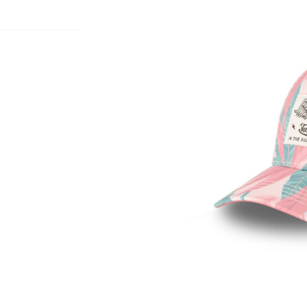
tions
ez vous
ription
.