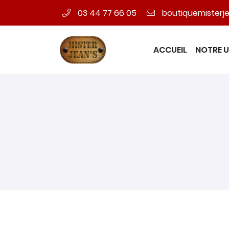
03 44 77 66 05
16 RUE ANTOINE LAVOISIER
60600 Fitz-James
03 44 77 66 05
ACCUEIL
NOTRE U
Adresse email de réception
