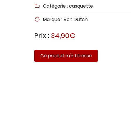
Recopier le code ci-contre

Catégorie :
casquette

Rafraîchir le captcha

Marque :
Von Dutch

En cochant cette case, vous consentez à recevoir nos proposi
Prix :
34,90€
commerciales à l'adresse email indiqué ci-dessus. Vous pouv
désinscrire à tout moment en utilisant
le formulaire de désinsc
Inscription
Ce produit m'intéresse