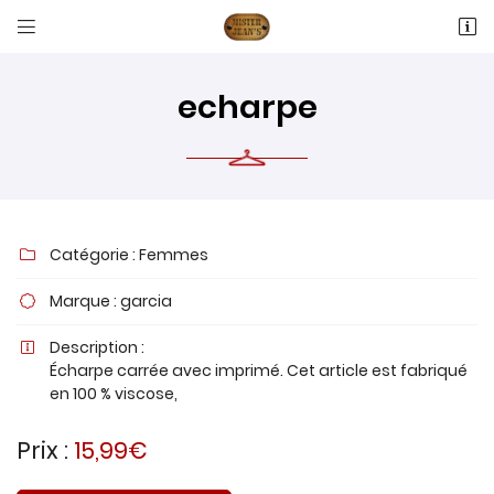


16 RUE ANTOINE LAVOISIER
60600 Fitz-James
03 44 77 66 05
echarpe
Catégorie :
Femmes

Marque :
garcia

Adresse email de réception

Description :

Écharpe carrée avec imprimé. Cet article est fabriqué
en 100 % viscose,
Recopier le code ci-contre

Prix :
Rafraîchir le captcha
15,99€
