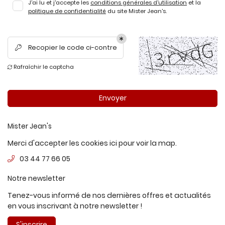
J'ai lu et j'accepte les
conditions générales d'utilisation
et la
NOTRE UNIVERS
03 44 77 66 0
politique de confidentialité
du site
Mister Jean's
.
SERVICES
Recopier le code ci-contre

PRÊT À PORTER
Rafraîchir le captcha

Rejoignez-nous
URES & ACCESSOIRES
Envoyer
AVIS
Mister Jean's
ACTUALITÉS
Restez infor
Merci d'accepter les cookies
ici
pour voir la map.
CONTACT
Inscription Newsl
03 44 77 66 05
Notre newsletter
Tenez-vous informé de nos dernières offres et actualités
en vous inscrivant à notre
newsletter !
S'inscrire