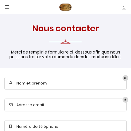


16 RUE ANTOINE LAVOISIER
60600 Fitz-James
03 44 77 66 05
Nous contacter
Merci de remplir le formulaire ci-dessous afin que nous
puissions traiter votre demande dans les meilleurs délais
Nom et prénom

Adresse email de réception

Adresse email

Recopier le code ci-contre

Rafraîchir le captcha

Numéro de téléphone
