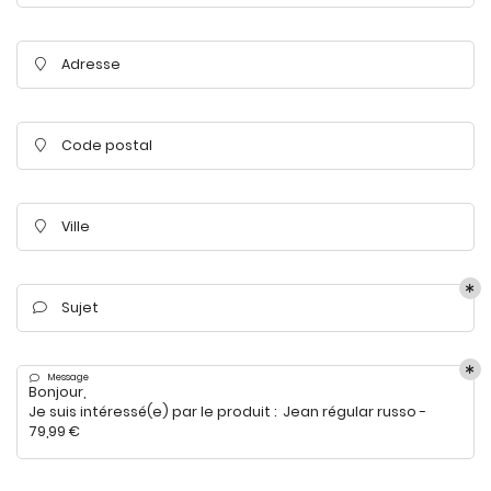
Adresse

En cochant cette case, vous consentez à recevoir nos propositions
commerciales à l'adresse email indiqué ci-dessus. Vous pouvez vous
désinscrire à tout moment en utilisant
le formulaire de désinscription
.
Code postal

Inscription
Ville

Sujet

Message

Une question
ACCUEIL