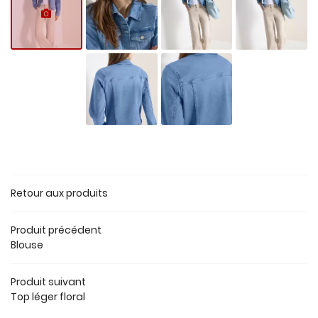
SERVICES
PRÊT À PORTER
Rejoignez-nous
URES & ACCESSOIRES
AVIS
ACTUALITÉS
Restez infor
CONTACT
Inscription Newsl
Retour aux produits
Produit précédent
Blouse
Produit suivant
Top léger floral