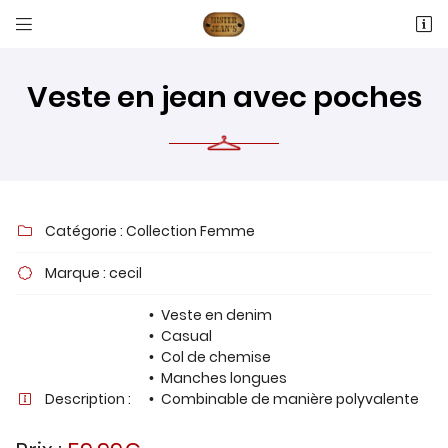


16 RUE ANTOINE LAVOISIER
60600 Fitz-James
03 44 77 66 05
Veste en jean avec poches
Catégorie :
Collection Femme

Marque :
cecil

Adresse email de réception

Veste en denim
Casual
Col de chemise
Recopier le code ci-contre

Manches longues
Description :
Combinable de manière polyvalente

Rafraîchir le captcha
