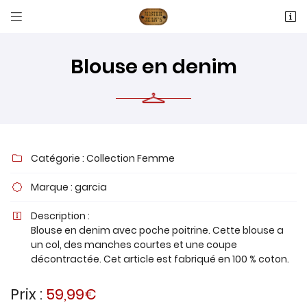


16 RUE ANTOINE LAVOISIER
60600 Fitz-James
03 44 77 66 05
Blouse en denim
Catégorie :
Collection Femme

Marque :
garcia

Adresse email de réception

Description :

Blouse en denim avec poche poitrine. Cette blouse a
un col, des manches courtes et une coupe
Recopier le code ci-contre

décontractée. Cet article est fabriqué en 100 % coton.
Rafraîchir le captcha

Prix :
59,99€