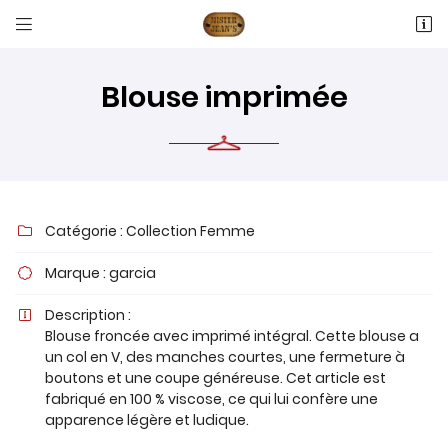


16 RUE ANTOINE LAVOISIER
60600 Fitz-James
03 44 77 66 05
Blouse imprimée
Catégorie :
Collection Femme

Marque :
garcia

Adresse email de réception

Description :

Blouse froncée avec imprimé intégral. Cette blouse a
un col en V, des manches courtes, une fermeture à
Recopier le code ci-contre

boutons et une coupe généreuse. Cet article est
fabriqué en 100 % viscose, ce qui lui confère une
Rafraîchir le captcha

apparence légère et ludique.