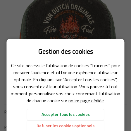
En cochant cette case, vous consentez à recevoir nos propositions
commerciales à l'adresse email indiqué ci-dessus. Vous pouvez vous
désinscrire à tout moment en utilisant
le formulaire de désinscription
.
Inscription
Gestion des cookies
Une question
ACCUEIL
Ce site nécessite l'utilisation de cookies "traceurs" pour
NOTRE UNIVERS
mesurer l'audience et offrir une expérience utilisateur
03 44 77 66 0
optimale. En cliquant sur "Accepter tous les cookies",
SERVICES
vous consentez à leur utilisation. Vous pouvez à tout
moment personnaliser vos choix concernant l'utilisation
PRÊT À PORTER
de chaque cookie sur
notre page dédiée
.
Retour aux produits
Rejoignez-nous
URES & ACCESSOIRES
Accepter tous les cookies
Refuser les cookies optionnels
Produit précédent
AVIS