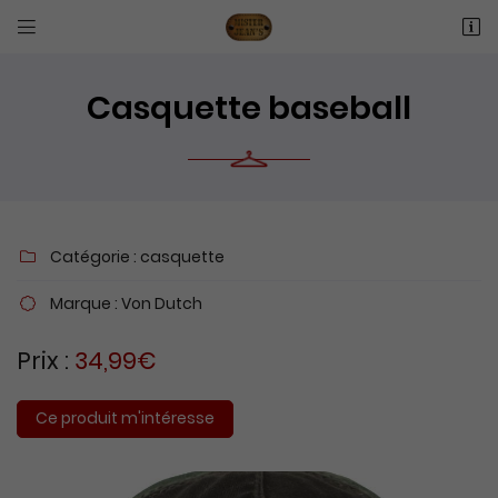


16 RUE ANTOINE LAVOISIER
60600 Fitz-James
03 44 77 66 05
Casquette baseball
Catégorie :
casquette

Marque :
Von Dutch

Adresse email de réception

Prix :
34,99€
Recopier le code ci-contre

Ce produit m'intéresse
Rafraîchir le captcha
