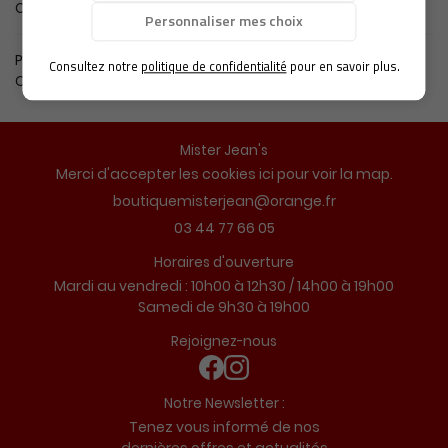
Casquette Trucker
Personnaliser mes choix
ACTUALITÉS
Restez infor
Produit suivant
Consultez notre
politique de confidentialité
pour en savoir plus.
CASQUETTE TRUCKER FILET SOUPLE
CONTACT
Inscription Newsl
Mister Jean's
Merci d'accepter les cookies
ici
pour voir la map.
03 44 77 66 05
Horaires d'ouverture
Mardi au vendredi : 10h00 à 12h30 / 14h00 à 19h00
Samedi de 9h30 à 19h00
Rejoignez-nous
Notre Newsletter :
Tenez vous informé de nos