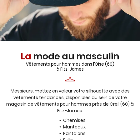
La
mode au masculin
Vêtements pour hommes dans l’Oise (60)
à Fitz-James
Une question
Messieurs, mettez en valeur votre silhouette avec des
ACCUEIL
vêtements tendances, disponibles au sein de votre
magasin de vêtements pour hommes près de Creil (60) à
NOTRE UNIVERS
Fitz-James.
03 44 77 66 0
Chemises
SERVICES
Manteaux
Pantalons
PRÊT À PORTER
Pulls...