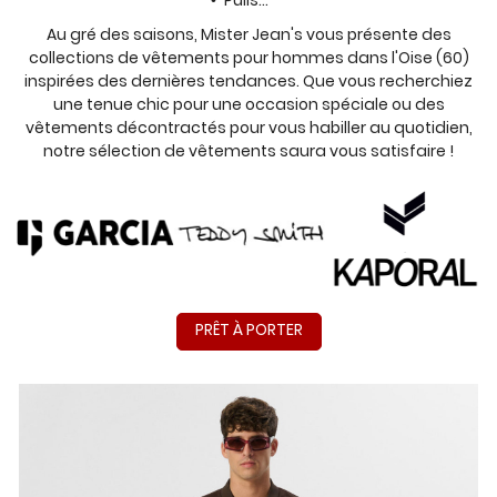
Au gré des saisons, Mister Jean's vous présente des
Rejoignez-nous
URES & ACCESSOIRES
collections de vêtements pour hommes dans l'Oise (60)
inspirées des dernières tendances. Que vous recherchiez
une tenue chic pour une occasion spéciale ou des
AVIS
vêtements décontractés pour vous habiller au quotidien,
notre sélection de vêtements saura vous satisfaire !
ACTUALITÉS
Restez infor
CONTACT
Inscription Newsl
PRÊT À PORTER