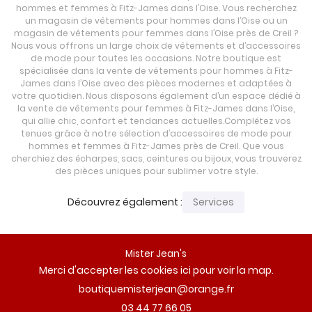
hommes et femmes à Fitz-James dans l’Oise. Vous recherchez
un magasin de vêtements pour hommes dans l’Oise ou un
magasin de vêtements pour femmes dans l’Oise près de Creil ?
Nous vous offrons un large choix de vêtements et d’accessoires
de mode pour toutes les occasions. Notre boutique est
spécialisée dans la vente de vêtements pour hommes à Fitz-
James dans l’Oise avec des pièces modernes et adaptées à
votre quotidien. Nous disposons également d’un espace dédié à
la vente de vêtements pour femmes à Fitz-James dans l’Oise,
qui allie chic, confort et tendances actuelles.Complétez vos
tenues grâce à notre sélection d’accessoires de mode pour
hommes et femmes à Fitz-James près de Creil. Que vous
cherchiez des écharpes, sacs, ceintures ou bijoux, vous trouverez
des pièces uniques pour sublimer votre style.
Découvrez également :
Services
Mister Jean's
Merci d'accepter les cookies
ici
pour voir la map.
03 44 77 66 05