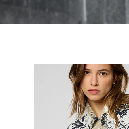
Recopier le code ci-contre

Rafraîchir le captcha

En cochant cette case, vous consentez à recevoir nos proposi
commerciales à l'adresse email indiqué ci-dessus. Vous pouv
désinscrire à tout moment en utilisant
le formulaire de désinsc
Inscription