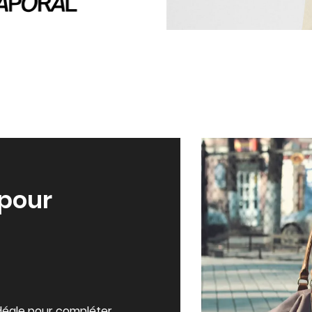
pour
éale pour compléter