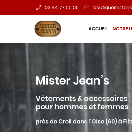
03 44 77 66 05
16 RUE ANTOINE LAVOISIER
60600 Fitz-James
03 44 77 66 05
ACCUEIL
NOTRE U
Mister Jean’s
Vêtements & accessoires
pour hommes et femmes
Adresse email de réception

près de Creil dans l’Oise (60) à F