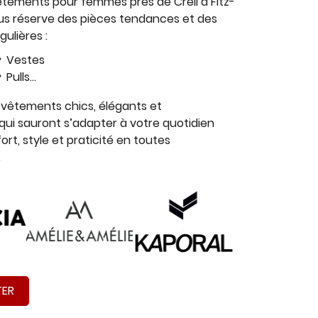
êtements pour femmes
près de Creil à Fitz-
s réserve des pièces tendances et des
ulières :
Vestes
Pulls...
êtements chics, élégants et
qui sauront s’adapter à votre quotidien
ort, style et praticité en toutes
.
TER