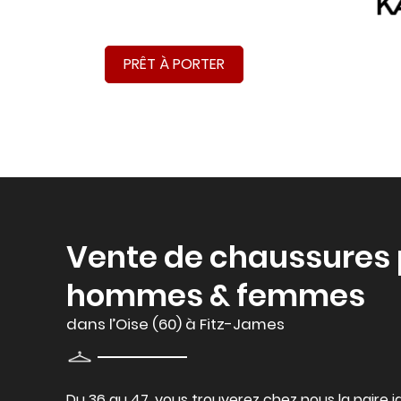
PRÊT À PORTER
Vente de chaussures 
hommes & femmes
dans l’Oise (60) à Fitz-James
Du 36 au 47, vous trouverez chez nous la paire id