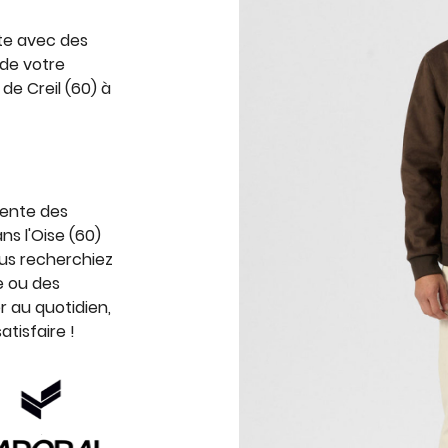
tte avec des
 de votre
e Creil (60) à
́sente des
s l'Oise (60)
ous recherchiez
e ou des
r au quotidien,
tisfaire !