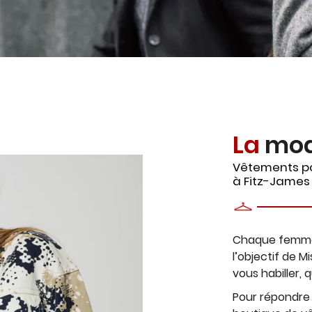
tions
ez vous
ription
.
La
mod
Vêtements p
à Fitz-James
Chaque femme a
l’objectif de M
vous habiller, q
Pour répondre