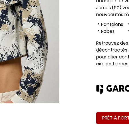
boutique de v
James (60) vou
nouveautés rég
Pantalons
Robes
Retrouvez des v
décontractés 
pour allier conf
circonstances
PRÊT À POR